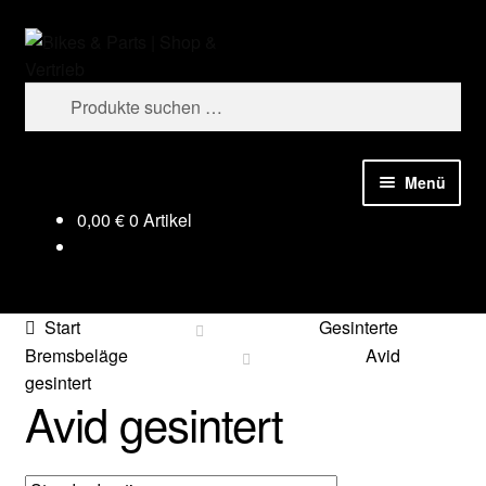
Zur
Zum
Suchen
Navigation
Inhalt
springen
springen
Suchen
nach:
Menü
0,00
€
0 Artikel
Start
Gesinterte
Bremsbeläge
Avid
gesintert
Avid gesintert