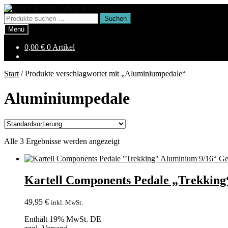
Zur
Zum
Navigation
Inhalt
Suchen
Suchen
springen
springen
nach:
Menü
0,00
€
0 Artikel
Start
/
Produkte verschlagwortet mit „Aluminiumpedale“
Aluminiumpedale
Alle 3 Ergebnisse werden angezeigt
Kartell Components Pedale „Trekkin
49,95
€
inkl. MwSt.
Enthält 19% MwSt. DE