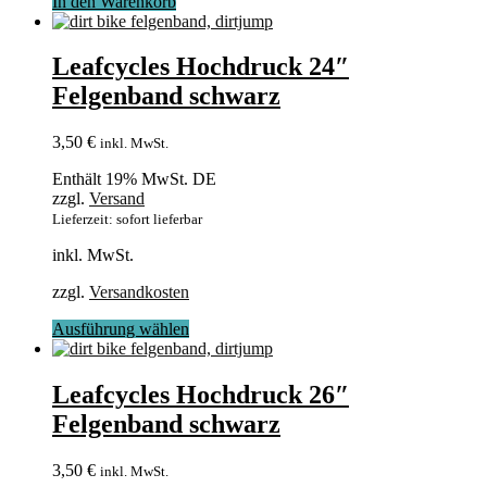
In den Warenkorb
Leafcycles Hochdruck 24″
Felgenband schwarz
3,50
€
inkl. MwSt.
Enthält 19% MwSt. DE
zzgl.
Versand
Lieferzeit: sofort lieferbar
inkl. MwSt.
zzgl.
Versandkosten
Dieses
Ausführung wählen
Produkt
weist
mehrere
Leafcycles Hochdruck 26″
Varianten
Felgenband schwarz
auf.
Die
Optionen
3,50
€
inkl. MwSt.
können