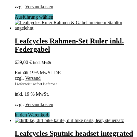
zzgl.
Versandkosten
Dieses
Ausführung wählen
Produkt
weist
mehrere
Varianten
Leafcycles Rahmen-Set Ruler inkl.
auf.
Federgabel
Die
Optionen
können
639,00
€
inkl. MwSt.
auf
der
Enthält 19% MwSt. DE
Produktseite
zzgl.
Versand
gewählt
Lieferzeit: sofort lieferbar
werden
inkl. 19 % MwSt.
zzgl.
Versandkosten
In den Warenkorb
Leafcycles Sputnic headset integrated