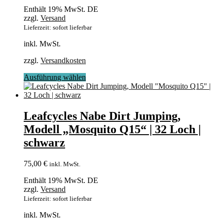
auf
Enthält 19% MwSt. DE
der
zzgl.
Versand
Produktseite
Lieferzeit: sofort lieferbar
gewählt
werden
inkl. MwSt.
zzgl.
Versandkosten
Dieses
Ausführung wählen
Produkt
weist
mehrere
Varianten
Leafcycles Nabe Dirt Jumping,
auf.
Modell „Mosquito Q15“ | 32 Loch |
Die
Optionen
schwarz
können
auf
75,00
€
inkl. MwSt.
der
Produktseite
Enthält 19% MwSt. DE
gewählt
zzgl.
Versand
werden
Lieferzeit: sofort lieferbar
inkl. MwSt.