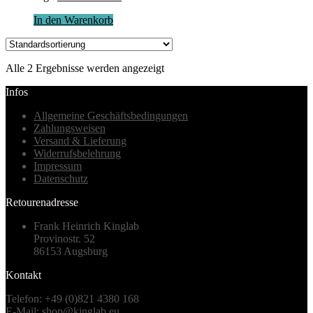
In den Warenkorb
Alle 2 Ergebnisse werden angezeigt
Infos
Allgemeine Geschäftsbedingungen
Zahlungsweisen
Versand & Lieferung
Widerrufsbelehrung
Impressum
Datenschutz
Retourenadresse
Frank Heinrich Kinglab
Provinostr. 52
86153 Augsburg
Kontakt
Telefon: +49 (0)821 4380 168
E-Mail: shop@kinglab.eu