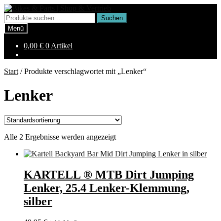
Zur
Zum
Navigation
Inhalt
Suchen
Suchen
springen
springen
nach:
Menü
0,00
€
0 Artikel
Start
/
Produkte verschlagwortet mit „Lenker“
Lenker
Alle 2 Ergebnisse werden angezeigt
KARTELL ® MTB Dirt Jumping
Lenker, 25.4 Lenker-Klemmung,
silber