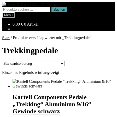
Zur
Zum
Navigation
Inhalt
Suchen
Suchen
springen
springen
nach:
Menü
0,00
€
0 Artikel
Start
/
Produkte verschlagwortet mit „Trekkingpedale“
Trekkingpedale
Einzelnes Ergebnis wird angezeigt
Kartell Components Pedale
„Trekking“ Aluminium 9/16“
Gewinde schwarz