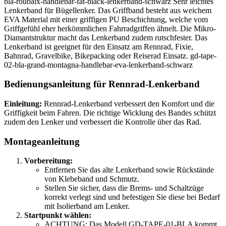
bla-roubaix-handlebar-fat-black-lenkerband-schwarz Sehr leichtes
Lenkerband für Bügellenker. Das Griffband besteht aus weichem
EVA Material mit einer griffigen PU Beschichtung, welche vom
Griffgefühl eher herkömmlichen Fahrradgriffen ähnelt. Die Mikro-
Diamantstruktur macht das Lenkerband zudem rutschfester. Das
Lenkerband ist geeignet für den Einsatz am Rennrad, Fixie,
Bahnrad, Gravelbike, Bikepacking oder Reiserad Einsatz. gd-tape-
02-bla-grand-montagna-handlebar-eva-lenkerband-schwarz
Bedienungsanleitung für Rennrad-Lenkerband
Einleitung:
Rennrad-Lenkerband verbessert den Komfort und die
Griffigkeit beim Fahren. Die richtige Wicklung des Bandes schützt
zudem den Lenker und verbessert die Kontrolle über das Rad.
Montageanleitung
Vorbereitung:
Entfernen Sie das alte Lenkerband sowie Rückstände
von Klebeband und Schmutz.
Stellen Sie sicher, dass die Brems- und Schaltzüge
korrekt verlegt sind und befestigen Sie diese bei Bedarf
mit Isolierband am Lenker.
Startpunkt wählen:
ACHTUNG: Das Modell GD-TAPE-01-BLA kommt