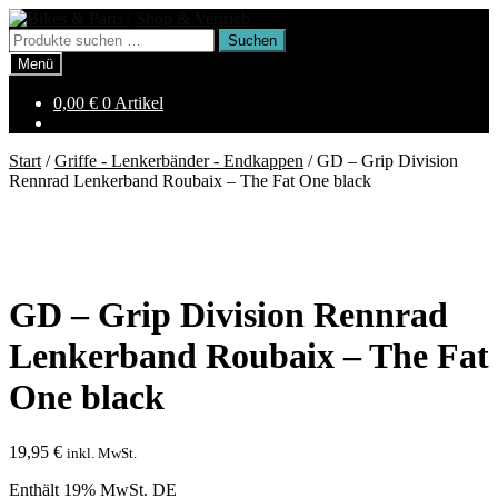
Zur
Zum
Navigation
Inhalt
Suchen
Suchen
springen
springen
nach:
Menü
0,00
€
0 Artikel
Start
/
Griffe - Lenkerbänder - Endkappen
/
GD – Grip Division
Rennrad Lenkerband Roubaix – The Fat One black
GD – Grip Division Rennrad
Lenkerband Roubaix – The Fat
One black
19,95
€
inkl. MwSt.
Enthält 19% MwSt. DE