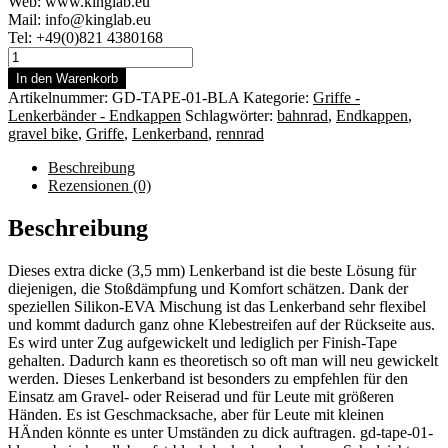
Web: www.kinglab.eu
Mail: info@kinglab.eu
Tel: +49(0)821 4380168
GD
–
In den Warenkorb
Grip
Artikelnummer:
GD-TAPE-01-BLA
Kategorie:
Griffe -
Division
Lenkerbänder - Endkappen
Schlagwörter:
bahnrad
,
Endkappen
,
Rennrad
gravel bike
,
Griffe
,
Lenkerband
,
rennrad
Lenkerband
Roubaix
Beschreibung
-
Rezensionen (0)
The
Fat
Beschreibung
One
black
Dieses extra dicke (3,5 mm) Lenkerband ist die beste Lösung für
Menge
diejenigen, die Stoßdämpfung und Komfort schätzen. Dank der
speziellen Silikon-EVA Mischung ist das Lenkerband sehr flexibel
und kommt dadurch ganz ohne Klebestreifen auf der Rückseite aus.
Es wird unter Zug aufgewickelt und lediglich per Finish-Tape
gehalten. Dadurch kann es theoretisch so oft man will neu gewickelt
werden. Dieses Lenkerband ist besonders zu empfehlen für den
Einsatz am Gravel- oder Reiserad und für Leute mit größeren
Händen. Es ist Geschmacksache, aber für Leute mit kleinen
HÄnden könnte es unter Umständen zu dick auftragen. gd-tape-01-