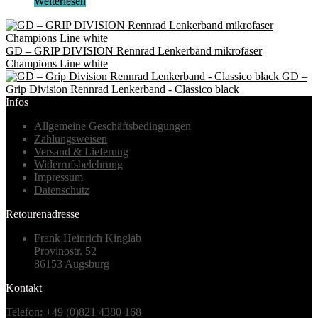
Weiterlesen
GD – GRIP DIVISION Rennrad Lenkerband mikrofaser
Champions Line white
GD –
Grip Division Rennrad Lenkerband - Classico black
Infos
Allgemeine Geschäftsbedingungen
Zahlungsweisen
Versand & Lieferung
Widerrufsbelehrung
Impressum
Datenschutz
Retourenadresse
Frank Heinrich Kinglab
Provinostr. 52
86153 Augsburg
Kontakt
Telefon: +49 (0)821 4380 168