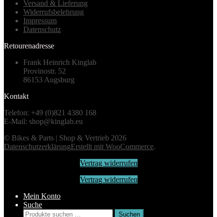
Versand & Lieferung
Widerrufsbelehrung
Impressum
Datenschutz
Retourenadresse
Frank Heinrich Kinglab
Provinostr. 52
86153 Augsburg
Kontakt
Telefon: +49 (0)821 4380 168
E-Mail: shop@kinglab.eu
© Bikes & Parts | Shop & Vertrieb 2026
Datenschutzerklärung
Erstellt mit WooCommerce
.
Vertrag widerrufen
Vertrag widerrufen
Mein Konto
Suche
Suchen
Suchen