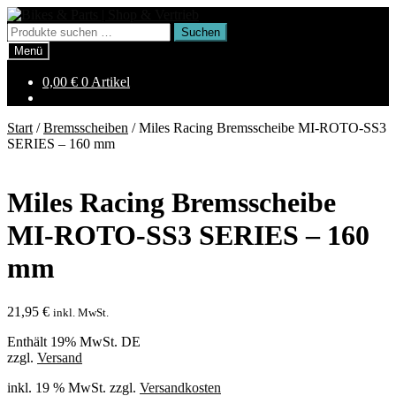
Zur
Zum
Navigation
Inhalt
Suchen
Suchen
springen
springen
nach:
Menü
0,00
€
0 Artikel
Start
/
Bremsscheiben
/
Miles Racing Bremsscheibe MI-ROTO-SS3
SERIES – 160 mm
Miles Racing Bremsscheibe
MI-ROTO-SS3 SERIES – 160
mm
21,95
€
inkl. MwSt.
Enthält 19% MwSt. DE
zzgl.
Versand
inkl. 19 % MwSt.
zzgl.
Versandkosten