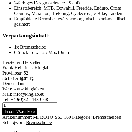
2-farbiges Design (schwarz / Stahl)
Einsatzbereich: MTB, Downhill, Freeride, Enduro, Cross-
Country, Marathon, Trekking, Cyclecross, e-Bike, Tandem
Empfohlene Bremsbelags-Typen: organisch, semi-metallisch,
gesintert
Verpackungsinhalt:
1x Bremsscheibe
6 Stück Torx T25 M5x10mm
Hersteller:
Hersteller
Frank Heinrich - Kinglab
Provinostr. 52
86153 Augsburg
Deutschland
Web: www.kinglab.eu
Mail: info@kinglab.eu
Tel: +49(0)821 4380168
Miles
Racing
In den Warenkorb
Bremsscheibe
Artikelnummer:
MI-ROTO-SS3-160
Kategorie:
Bremsscheiben
MI-
Schlagwort:
Bremsscheibe
ROTO-
SS3