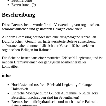
Beschreibung
SERIES
Rezensionen (0)
-
160
Beschreibung
mm
Menge
Diese Bremsscheibe wurde für die Verwendung von organischen,
semi-metallischen und gesinterten Belägen entwickelt.
Auf dem Bremsring befindet sich eine ausgewogene Anzahl an
Durchbrüchen. Genug, um harte gesinterte Beläge ausreichend
aufzurauen aber dennoch hält sich der Verschleiß bei weichen
organischen Belägen im Rahmen.
Die Scheibe besteht aus einer rostfreien Edelstahl Legierung und ist
mit den Bremssystemen der gängigsten Markenhersteller
kompatibel.
infos
Hochfeste und rostfreie Edelstahl-Legierung für lange
Haltbarkeit
Einfache Montage durch 6-Loch Aufnahme (6 Stück Torx
Befestigungsschrauben sind im Set enthalten)
Bremsscheibe für hydraulische und mechanische Fahrrad-
Scheibenbremsen