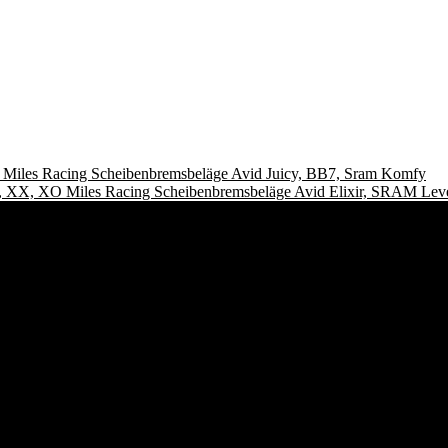
Miles Racing Scheibenbremsbeläge Avid Juicy, BB7, Sram Komfy
Miles Racing Scheibenbremsbeläge Avid Elixir, SRAM Le