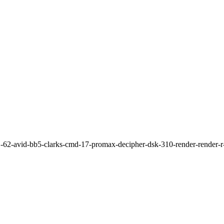
G-62-avid-bb5-clarks-cmd-17-promax-decipher-dsk-310-render-render