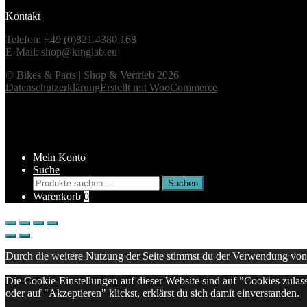
Kontakt
Telefon: +49 (0)821 4380 168
E-Mail: shop@kinglab.eu
© Bikes & Parts | Shop & Vertrieb 2026
Datenschutzerklärung
Erstellt mit WooCommerce
.
Mein Konto
Suche
Suchen
Suchen
nach:
Warenkorb
0
Durch die weitere Nutzung der Seite stimmst du der Verwendung vo
Die Cookie-Einstellungen auf dieser Website sind auf "Cookies zulas
oder auf "Akzeptieren" klickst, erklärst du sich damit einverstanden.