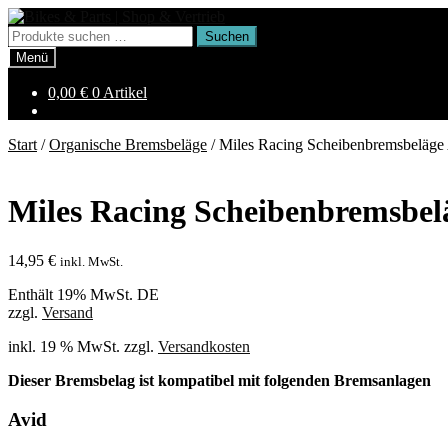
Zur
Zum
Navigation
Inhalt
Suchen
Suchen
springen
springen
nach:
Menü
0,00
€
0 Artikel
Start
/
Organische Bremsbeläge
/
Miles Racing Scheibenbremsbeläge
Miles Racing Scheibenbremsbel
14,95
€
inkl. MwSt.
Enthält 19% MwSt. DE
zzgl.
Versand
inkl. 19 % MwSt.
zzgl.
Versandkosten
Dieser Bremsbelag ist kompatibel mit folgenden Bremsanlagen
Avid