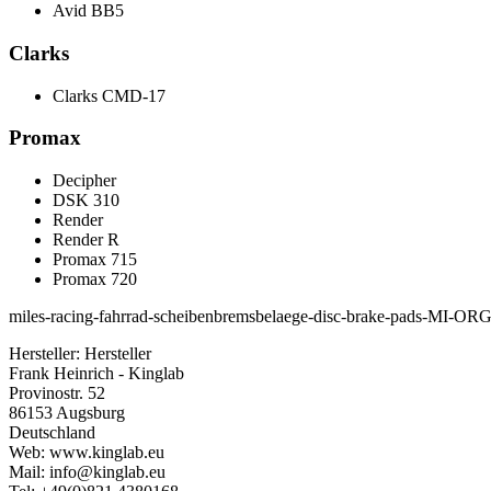
Avid BB5
Clarks
Clarks CMD-17
Promax
Decipher
DSK 310
Render
Render R
Promax 715
Promax 720
miles-racing-fahrrad-scheibenbremsbelaege-disc-brake-pads-MI-OR
Hersteller:
Hersteller
Frank Heinrich - Kinglab
Provinostr. 52
86153 Augsburg
Deutschland
Web: www.kinglab.eu
Mail: info@kinglab.eu