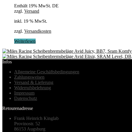
Enthält 19% MwSt. DE
zzgl.
Versand
inkl. 19 % MwSt.
zzgl.
Versandkosten
Weiterlesen
Infos
Allgemeine Geschäftsbedingungen
Zahlungsweisen
Versand & Lieferung
Widerrufsbelehrung
Impressum
Datenschutz
Retourenadresse
Frank Heinrich Kinglab
Provinostr. 52
86153 Augsburg