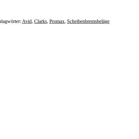
hlagwörter:
Avid
,
Clarks
,
Promax
,
Scheibenbremsbeläge