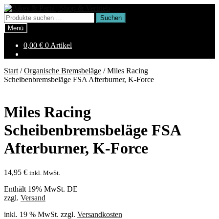
Zur
Zum
Navigation
Inhalt
Suchen
Suchen
springen
springen
nach:
Menü
0,00
€
0 Artikel
Start
/
Organische Bremsbeläge
/
Miles Racing
Scheibenbremsbeläge FSA Afterburner, K-Force
Miles Racing
Scheibenbremsbeläge FSA
Afterburner, K-Force
14,95
€
inkl. MwSt.
Enthält 19% MwSt. DE
zzgl.
Versand
inkl. 19 % MwSt.
zzgl.
Versandkosten