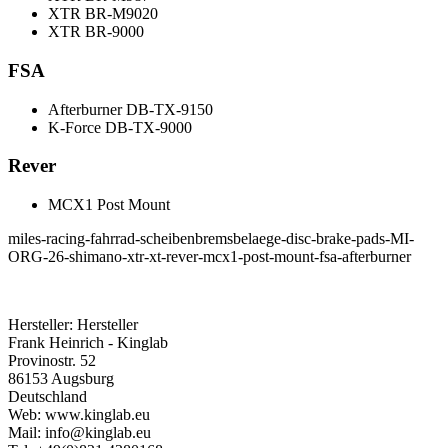
XTR BR-M9020
XTR BR-9000
FSA
Afterburner DB-TX-9150
K-Force DB-TX-9000
Rever
MCX1 Post Mount
miles-racing-fahrrad-scheibenbremsbelaege-disc-brake-pads-MI-
ORG-26-shimano-xtr-xt-rever-mcx1-post-mount-fsa-afterburner
Hersteller:
Hersteller
Frank Heinrich - Kinglab
Provinostr. 52
86153 Augsburg
Deutschland
Web: www.kinglab.eu
Mail: info@kinglab.eu