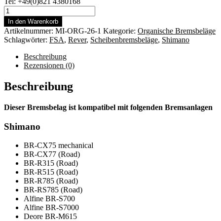
Tel: +49(0)821 4380168
Miles
Racing
In den Warenkorb
Scheibenbremsbeläge
Artikelnummer:
MI-ORG-26-1
Kategorie:
Organische Bremsbeläge
FSA
Schlagwörter:
FSA
,
Rever
,
Scheibenbremsbeläge
,
Shimano
Afterburner,
K-
Beschreibung
Force
Rezensionen (0)
Menge
Beschreibung
Dieser Bremsbelag ist kompatibel mit folgenden Bremsanlagen
Shimano
BR-CX75 mechanical
BR-CX77 (Road)
BR-R315 (Road)
BR-R515 (Road)
BR-R785 (Road)
BR-RS785 (Road)
Alfine BR-S700
Alfine BR-S7000
Deore BR-M615