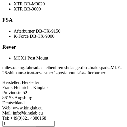
XTR BR-M9020
XTR BR-9000
FSA
Afterburner DB-TX-9150
K-Force DB-TX-9000
Rever
MCX1 Post Mount
miles-racing-fahrrad-scheibenbremsbelaege-disc-brake-pads-MI-E-
26-shimano-xtr-xt-rever-mcx1-post-mount-fsa-afterburner
Hersteller:
Hersteller
Frank Heinrich - Kinglab
Provinostr. 52
86153 Augsburg
Deutschland
Web: www.kinglab.eu
Mail: info@kinglab.eu
Tel: +49(0)821 4380168
Miles