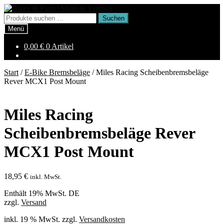
Zur
Zum
Navigation
Inhalt
Suchen
Suchen
springen
springen
nach:
Menü
0,00
€
0 Artikel
Start
/
E-Bike Bremsbeläge
/
Miles Racing Scheibenbremsbeläge
Rever MCX1 Post Mount
Miles Racing
Scheibenbremsbeläge Rever
MCX1 Post Mount
18,95
€
inkl. MwSt.
Enthält 19% MwSt. DE
zzgl.
Versand
inkl. 19 % MwSt.
zzgl.
Versandkosten