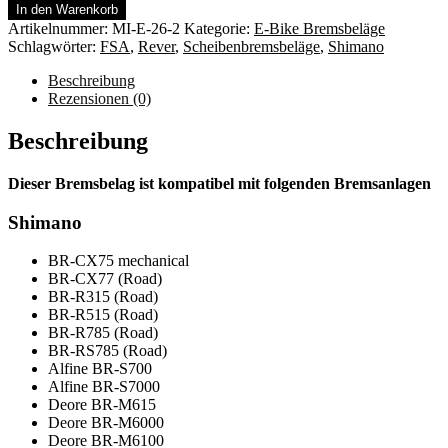
Racing
In den Warenkorb
Scheibenbremsbeläge
Artikelnummer:
MI-E-26-2
Kategorie:
E-Bike Bremsbeläge
Rever
Schlagwörter:
FSA
,
Rever
,
Scheibenbremsbeläge
,
Shimano
MCX1
Post
Beschreibung
Mount
Rezensionen (0)
Menge
Beschreibung
Dieser Bremsbelag ist kompatibel mit folgenden Bremsanlagen
Shimano
BR-CX75 mechanical
BR-CX77 (Road)
BR-R315 (Road)
BR-R515 (Road)
BR-R785 (Road)
BR-RS785 (Road)
Alfine BR-S700
Alfine BR-S7000
Deore BR-M615
Deore BR-M6000
Deore BR-M6100