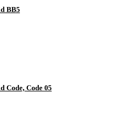
id BB5
id Code, Code 05