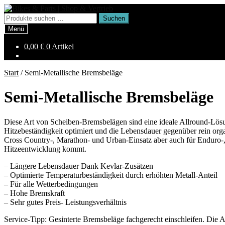
Zur
Zum
Navigation
Inhalt
Suchen
Suchen
springen
springen
nach:
Menü
0,00
€
0 Artikel
Start
/
Semi-Metallische Bremsbeläge
Semi-Metallische Bremsbeläge
Diese Art von Scheiben-Bremsbelägen sind eine ideale Allround-Lösun
Hitzebeständigkeit optimiert und die Lebensdauer gegenüber rein org
Cross Country-, Marathon- und Urban-Einsatz aber auch für Enduro-, 
Hitzeentwicklung kommt.
– Längere Lebensdauer Dank Kevlar-Zusätzen
– Optimierte Temperaturbeständigkeit durch erhöhten Metall-Anteil
– Für alle Wetterbedingungen
– Hohe Bremskraft
– Sehr gutes Preis- Leistungsverhältnis
Service-Tipp: Gesinterte Bremsbeläge fachgerecht einschleifen. Die