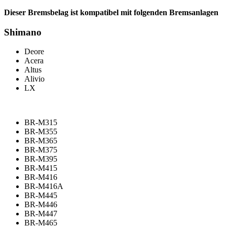
Dieser Bremsbelag ist kompatibel mit folgenden Bremsanlagen
Shimano
Deore
Acera
Altus
Alivio
LX
BR-M315
BR-M355
BR-M365
BR-M375
BR-M395
BR-M415
BR-M416
BR-M416A
BR-M445
BR-M446
BR-M447
BR-M465