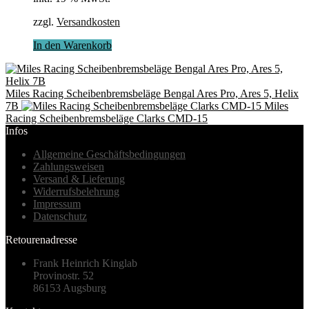
zzgl.
Versandkosten
In den Warenkorb
Miles Racing Scheibenbremsbeläge Bengal Ares Pro, Ares 5, Helix
7B
Miles
Racing Scheibenbremsbeläge Clarks CMD-15
Infos
Allgemeine Geschäftsbedingungen
Zahlungsweisen
Versand & Lieferung
Widerrufsbelehrung
Impressum
Datenschutz
Retourenadresse
Frank Heinrich Kinglab
Provinostr. 52
86153 Augsburg