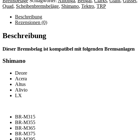
Bremsbeläge
Schlagwörter:
Alhonga
,
Bengal
,
Clarks
,
Giant
,
Gusset
,
S2
Quad
,
Scheibenbremsbeläge
,
Shimano
,
Tektro
,
TRP
Menge
Beschreibung
Rezensionen (0)
Beschreibung
Dieser Bremsbelag ist kompatibel mit folgenden Bremsanlagen
Shimano
Deore
Acera
Altus
Alivio
LX
BR-M315
BR-M355
BR-M365
BR-M375
BR-M395