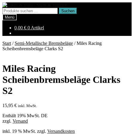
Zur
Zum
Navigation
Inhalt
Suchen
Suchen
springen
springen
nach:
Menü
0,00
€
0 Artikel
Start
/
Semi-Metallische Bremsbeläge
/
Miles Racing
Scheibenbremsbeläge Clarks S2
Miles Racing
Scheibenbremsbeläge Clarks
S2
15,95
€
inkl. MwSt.
Enthält 19% MwSt. DE
zzgl.
Versand
inkl. 19 % MwSt.
zzgl.
Versandkosten