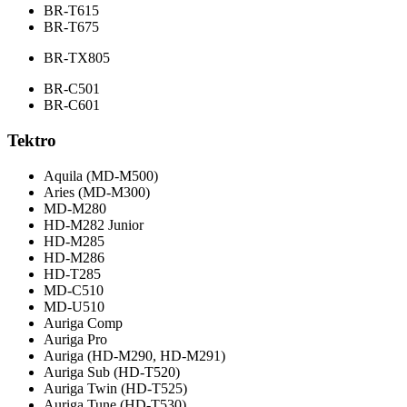
BR-T615
BR-T675
BR-TX805
BR-C501
BR-C601
Tektro
Aquila (MD-M500)
Aries (MD-M300)
MD-M280
HD-M282 Junior
HD-M285
HD-M286
HD-T285
MD-C510
MD-U510
Auriga Comp
Auriga Pro
Auriga (HD-M290, HD-M291)
Auriga Sub (HD-T520)
Auriga Twin (HD-T525)
Auriga Tune (HD-T530)