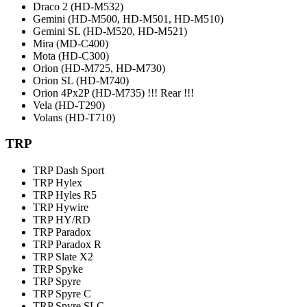
Draco 2 (HD-M532)
Gemini (HD-M500, HD-M501, HD-M510)
Gemini SL (HD-M520, HD-M521)
Mira (MD-C400)
Mota (HD-C300)
Orion (HD-M725, HD-M730)
Orion SL (HD-M740)
Orion 4Px2P (HD-M735) !!! Rear !!!
Vela (HD-T290)
Volans (HD-T710)
TRP
TRP Dash Sport
TRP Hylex
TRP Hyles R5
TRP Hywire
TRP HY/RD
TRP Paradox
TRP Paradox R
TRP Slate X2
TRP Spyke
TRP Spyre
TRP Spyre C
TRP Spyre SLC