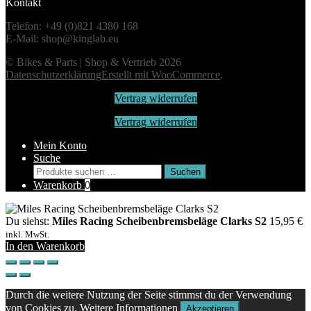
Kontakt
Telefon: +49 (0)821 4380 168
E-Mail: shop@kinglab.eu
© Bikes & Parts | Shop & Vertrieb 2026
Datenschutzerklärung
Erstellt mit WooCommerce
.
Vertrag widerrufen
Vertrag widerrufen
Mein Konto
Suche
Suchen
Suchen
nach:
Warenkorb
0
Du siehst:
Miles Racing Scheibenbremsbeläge Clarks S2
15,95
€
inkl. MwSt.
In den Warenkorb
Durch die weitere Nutzung der Seite stimmst du der Verwendung
von Cookies zu.
Weitere Informationen
Akzeptieren