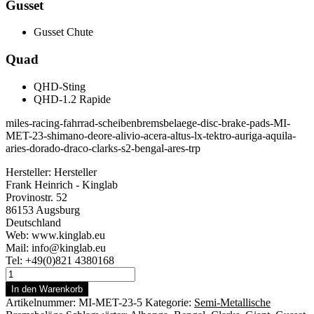
Gusset
Gusset Chute
Quad
QHD-Sting
QHD-1.2 Rapide
miles-racing-fahrrad-scheibenbremsbelaege-disc-brake-pads-MI-
MET-23-shimano-deore-alivio-acera-altus-lx-tektro-auriga-aquila-
aries-dorado-draco-clarks-s2-bengal-ares-trp
Hersteller:
Hersteller
Frank Heinrich - Kinglab
Provinostr. 52
86153 Augsburg
Deutschland
Web: www.kinglab.eu
Mail: info@kinglab.eu
Tel: +49(0)821 4380168
Miles
Racing
In den Warenkorb
Scheibenbremsbeläge
Artikelnummer:
MI-MET-23-5
Kategorie:
Semi-Metallische
Clarks