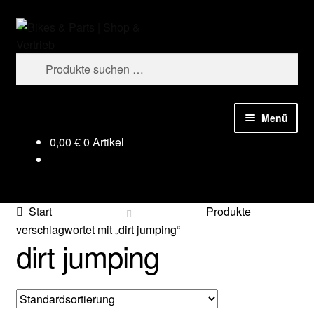
Zur
Zum
Suchen
Navigation
Inhalt
springen
springen
Suchen
nach:
Menü
0,00
€
0 Artikel
Start
Produkte
verschlagwortet mit „dirt jumping“
dirt jumping