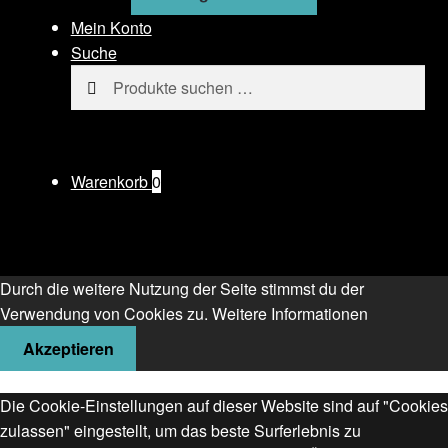
Mein Konto
Suche
Suchen
Suchen
nach:
Warenkorb
0
Durch die weitere Nutzung der Seite stimmst du der
Verwendung von Cookies zu.
Weitere Informationen
Akzeptieren
Die Cookie-Einstellungen auf dieser Website sind auf "Cookies
zulassen" eingestellt, um das beste Surferlebnis zu