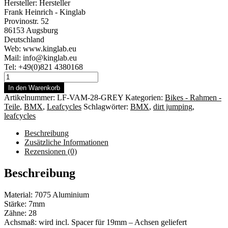
Hersteller:
Hersteller
Frank Heinrich - Kinglab
Provinostr. 52
86153 Augsburg
Deutschland
Web: www.kinglab.eu
Mail: info@kinglab.eu
Tel: +49(0)821 4380168
Leafcycles
Vamp
In den Warenkorb
Sprocket
Artikelnummer:
LF-VAM-28-GREY
Kategorien:
Bikes - Rahmen -
28
Teile
,
BMX
,
Leafcycles
Schlagwörter:
BMX
,
dirt jumping
,
Zähne,
leafcycles
grau
Menge
Beschreibung
Zusätzliche Informationen
Rezensionen (0)
Beschreibung
Material: 7075 Aluminium
Stärke: 7mm
Zähne: 28
Achsmaß: wird incl. Spacer für 19mm – Achsen geliefert