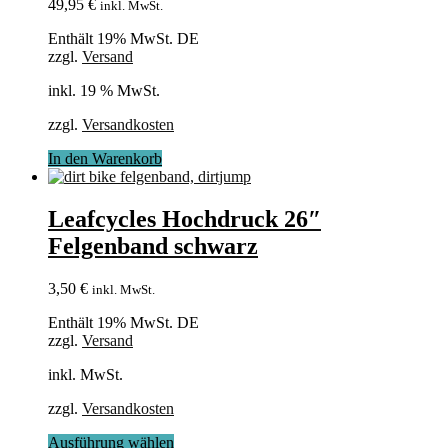
49,95
€
inkl. MwSt.
Enthält 19% MwSt. DE
zzgl.
Versand
inkl. 19 % MwSt.
zzgl.
Versandkosten
In den Warenkorb
Leafcycles Hochdruck 26″
Felgenband schwarz
3,50
€
inkl. MwSt.
Enthält 19% MwSt. DE
zzgl.
Versand
inkl. MwSt.
zzgl.
Versandkosten
Dieses
Ausführung wählen