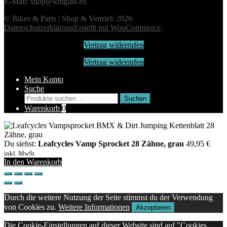
E-Mail: shop@kinglab.eu
© Bikes & Parts | Shop & Vertrieb 2026
Datenschutzerklärung
Erstellt mit WooCommerce
.
Vertrag widerrufen
Vertrag widerrufen
Mein Konto
Suche
Suchen
Suchen
nach:
Warenkorb
0
Du siehst:
Leafcycles Vamp Sprocket 28 Zähne, grau
49,95
€
inkl. MwSt.
In den Warenkorb
Durch die weitere Nutzung der Seite stimmst du der Verwendung
von Cookies zu.
Weitere Informationen
Akzeptieren
Die Cookie-Einstellungen auf dieser Website sind auf "Cookies