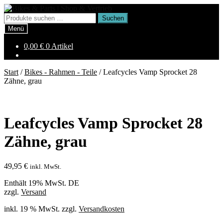
Zur
Zum
Navigation
Inhalt
Suchen
Suchen
springen
springen
nach:
Menü
0,00
€
0 Artikel
Start
/
Bikes - Rahmen - Teile
/
Leafcycles Vamp Sprocket 28
Zähne, grau
Leafcycles Vamp Sprocket 28
Zähne, grau
49,95
€
inkl. MwSt.
Enthält 19% MwSt. DE
zzgl.
Versand
inkl. 19 % MwSt.
zzgl.
Versandkosten