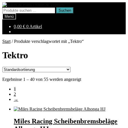
Zur
Zum
Navigation
Inhalt
Suchen
Suchen
springen
springen
nach:
Menü
0,00
€
0 Artikel
Start
/
Produkte verschlagwortet mit „Tektro“
Tektro
Ergebnisse 1 – 40 von 55 werden angezeigt
1
2
→
Miles Racing Scheibenbremsbeläge