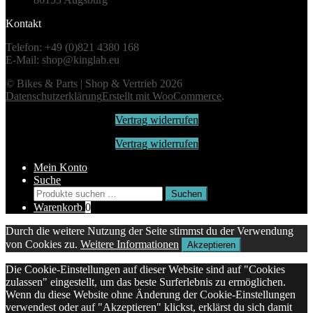
Kontakt
Telefon: +49 (0)821 4380 168
E-Mail: shop@kinglab.eu
© Bikes & Parts | Shop & Vertrieb 2026
Datenschutzerklärung
Erstellt mit WooCommerce
.
Vertrag widerrufen
Vertrag widerrufen
Mein Konto
Suche
Suchen
Suchen
nach:
Warenkorb
0
Durch die weitere Nutzung der Seite stimmst du der Verwendung
von Cookies zu.
Weitere Informationen
Akzeptieren
Die Cookie-Einstellungen auf dieser Website sind auf "Cookies
zulassen" eingestellt, um das beste Surferlebnis zu ermöglichen.
Wenn du diese Website ohne Änderung der Cookie-Einstellungen
verwendest oder auf "Akzeptieren" klickst, erklärst du sich damit