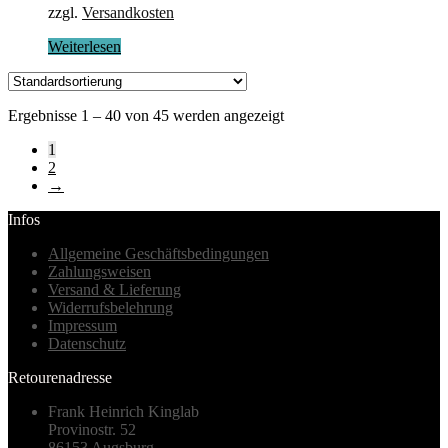
zzgl.
Versandkosten
Weiterlesen
Ergebnisse 1 – 40 von 45 werden angezeigt
1
2
→
Infos
Allgemeine Geschäftsbedingungen
Zahlungsweisen
Versand & Lieferung
Widerrufsbelehrung
Impressum
Datenschutz
Retourenadresse
Frank Heinrich Kinglab
Provinostr. 52
86153 Augsburg