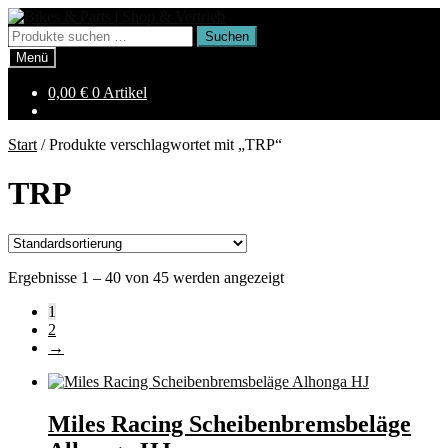
Zur
Zum
Navigation
Inhalt
Suchen
Suchen
springen
springen
nach:
Menü
0,00
€
0 Artikel
Start
/
Produkte verschlagwortet mit „TRP“
TRP
Ergebnisse 1 – 40 von 45 werden angezeigt
1
2
→
Miles Racing Scheibenbremsbeläge