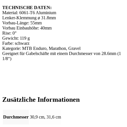
Länge,
TECHNISCHE DATEN:
schwarz
Material: 6061-T6 Aluminium
Menge
Lenker-Klemmung ø 31.8mm
Vorbau-Länge: 55mm
Vorbau Einbauhöhe: 40mm
Rise: 0°
Gewicht: 119 g
Farbe: schwarz
Kategorie: MTB Enduro, Marathon, Gravel
Geeignet für Gabelschäfte mit einem Durchmesser von 28.6mm (1
1/8“)
Zusätzliche Informationen
Durchmesser
30,9 cm, 31,6 cm