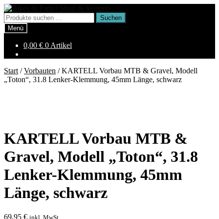
Zur
Zum
Navigation
Inhalt
Suchen
Suchen
springen
springen
nach:
Menü
0,00
€
0 Artikel
Start
/
Vorbauten
/
KARTELL Vorbau MTB & Gravel, Modell
„Toton“, 31.8 Lenker-Klemmung, 45mm Länge, schwarz
KARTELL Vorbau MTB &
Gravel, Modell „Toton“, 31.8
Lenker-Klemmung, 45mm
Länge, schwarz
69,95
€
inkl. MwSt.