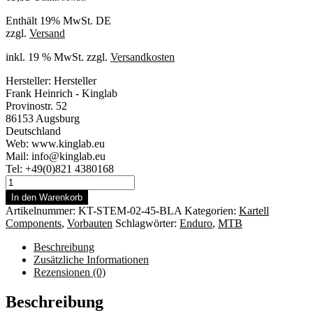
Enthält 19% MwSt. DE
zzgl.
Versand
inkl. 19 % MwSt.
zzgl.
Versandkosten
Hersteller:
Hersteller
Frank Heinrich - Kinglab
Provinostr. 52
86153 Augsburg
Deutschland
Web: www.kinglab.eu
Mail: info@kinglab.eu
Tel: +49(0)821 4380168
KARTELL
Vorbau
In den Warenkorb
MTB
Artikelnummer:
‎KT-STEM-02-45-BLA
Kategorien:
Kartell
&
Components
,
Vorbauten
Schlagwörter:
Enduro
,
MTB
Gravel,
Modell
Beschreibung
"Toton",
Zusätzliche Informationen
31.8
Rezensionen (0)
Lenker-
Klemmung,
Beschreibung
45mm