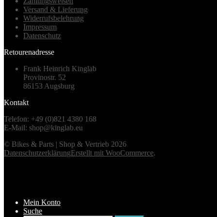
Zahlungsweisen
Versand & Lieferung
Widerrufsbelehrung
Impressum
Datenschutz
Retourenadresse
Frank Heinrich Kinglab
Provinostr. 52
86153 Augsburg
Kontakt
Telefon: +49 (0)821 4380 168
E-Mail: shop@kinglab.eu
© Bikes & Parts | Shop & Vertrieb 2026
Datenschutzerklärung
Erstellt mit WooCommerce
.
Mein Konto
Suche