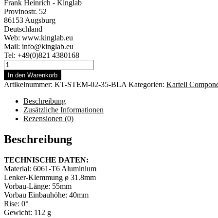
Frank Heinrich - Kinglab
Provinostr. 52
86153 Augsburg
Deutschland
Web: www.kinglab.eu
Mail: info@kinglab.eu
Tel: +49(0)821 4380168
KARTELL
Vorbau
In den Warenkorb
MTB
Artikelnummer:
‎KT-STEM-02-35-BLA
Kategorien:
Kartell Compone
&
Gravel,
Beschreibung
Modell
Zusätzliche Informationen
"Toton",
Rezensionen (0)
31.8
Lenker-
Beschreibung
Klemmung,
35mm
TECHNISCHE DATEN:
Länge,
Material: 6061-T6 Aluminium
schwarz
Lenker-Klemmung ø 31.8mm
Menge
Vorbau-Länge: 55mm
Vorbau Einbauhöhe: 40mm
Rise: 0°
Gewicht: 112 g