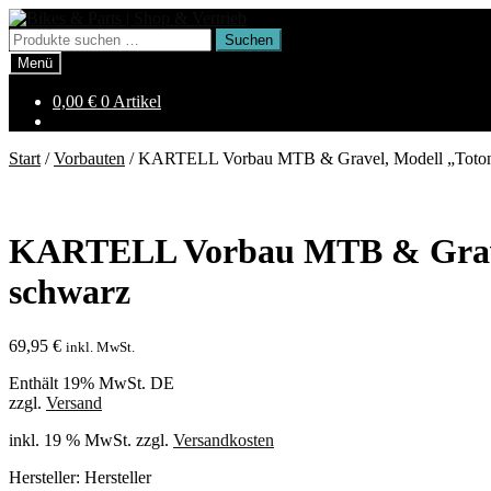
Zur
Zum
Navigation
Inhalt
Suchen
Suchen
springen
springen
nach:
Menü
0,00
€
0 Artikel
Start
/
Vorbauten
/
KARTELL Vorbau MTB & Gravel, Modell „Toton
KARTELL Vorbau MTB & Gravel
schwarz
69,95
€
inkl. MwSt.
Enthält 19% MwSt. DE
zzgl.
Versand
inkl. 19 % MwSt.
zzgl.
Versandkosten
Hersteller:
Hersteller