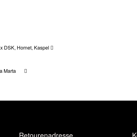
x DSK, Hornet, Kaspel
a Marta
Retourenadresse
K