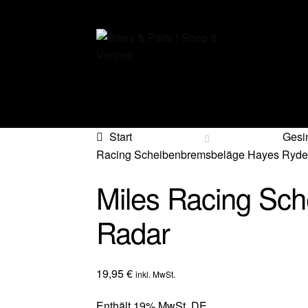
Zur
Zum
Navigation
Inhalt
springen
springen
Start
Gesi
Racing Scheibenbremsbeläge Hayes Ryde
Miles Racing Sc
Radar
19,95
€
inkl. MwSt.
Enthält 19% MwSt. DE