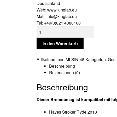
Deutschland
Web: www.kinglab.eu
Mail: info@kinglab.eu
Tel: +49(0)821 4380168
Miles
Racing
Scheibenbremsbeläge
In den Warenkorb
Hayes
Ryde,
Artikelnummer:
MI-SIN-48
Kategorien:
Gesi
Dyno,
Beschreibung
Radar
Rezensionen (0)
Menge
Beschreibung
Dieser Bremsbelag ist kompatibel mit f
Hayes Stroker Ryde 2010