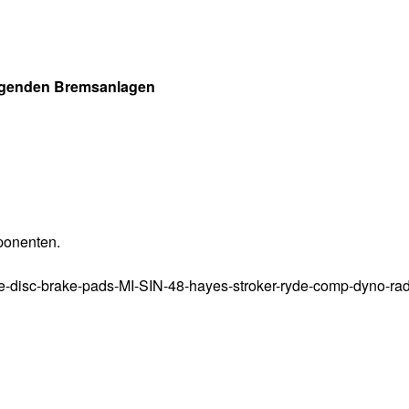
olgenden Bremsanlagen
mponenten.
e-disc-brake-pads-MI-SIN-48-hayes-stroker-ryde-comp-dyno-ra