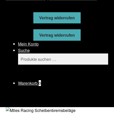
Vertrag widerrufen
Vertrag widerrufen
Mein Konto
Suche
Suchen
Suchen
nach:
Warenkorb
0