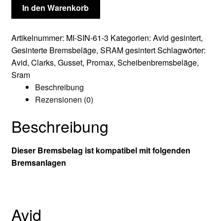
Scheibenbremsbeläge
In den Warenkorb
Promax
DSK,
Artikelnummer:
MI-SIN-61-3
Kategorien:
Avid gesintert
,
Hornet,
Gesinterte Bremsbeläge
,
SRAM gesintert
Schlagwörter:
Kaspel
Avid
,
Clarks
,
Gusset
,
Promax
,
Scheibenbremsbeläge
,
Menge
Sram
Beschreibung
Rezensionen (0)
Beschreibung
Dieser Bremsbelag ist kompatibel mit folgenden
Bremsanlagen
Avid