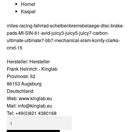
Hornet
Kaspel
miles-racing-fahrrad-scheibenbremsbelaege-disc-brake-
pads-MI-SIN-61-avid-juicy3-juicy5-juicy7-carbon-
ultimate-ultimate7-bb7-mechanical-sram-komfy-clarks-
cmd-15
Hersteller:
Hersteller
Frank Heinrich - Kinglab
Provinostr. 52
86153 Augsburg
Deutschland
Web: www.kinglab.eu
Mail: info@kinglab.eu
Tel: +49(0)821 4380168
Miles
Racing