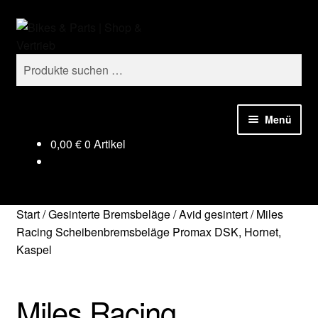
Zur
Zum
Suchen
Navigation
Inhalt
springen
springen
Suchen
nach:
Menü
0,00
€
0 Artikel
Start
/
Gesinterte Bremsbeläge
/
Avid gesintert
/
Miles
Racing Scheibenbremsbeläge Promax DSK, Hornet,
Kaspel
Miles Racing