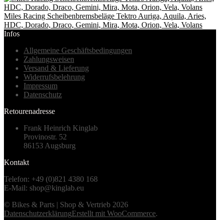
Miles Racing Scheibenbremsbeläge Tektro Auriga, Aquila, Aries,
HDC, Dorado, Draco, Gemini, Mira, Mota, Orion, Vela, Volans
Infos
Allgemeine Geschäftsbedingungen
Zahlungsweisen
Versand & Lieferung
Widerrufsbelehrung
Impressum
Datenschutz
Retourenadresse
Frank Heinrich Kinglab
Provinostr. 52
86153 Augsburg
Kontakt
Telefon: +49 (0)821 4380 168
E-Mail: shop@kinglab.eu
© Bikes & Parts | Shop & Vertrieb 2026
Datenschutzerklärung
Erstellt mit WooCommerce
.