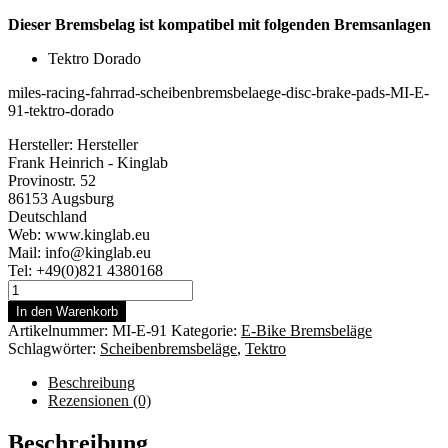
Dieser Bremsbelag ist kompatibel mit folgenden Bremsanlagen
Tektro Dorado
miles-racing-fahrrad-scheibenbremsbelaege-disc-brake-pads-MI-E-
91-tektro-dorado
Hersteller:
Hersteller
Frank Heinrich - Kinglab
Provinostr. 52
86153 Augsburg
Deutschland
Web: www.kinglab.eu
Mail: info@kinglab.eu
Tel: +49(0)821 4380168
Miles
Racing
In den Warenkorb
Scheibenbremsbeläge
Artikelnummer:
MI-E-91
Kategorie:
E-Bike Bremsbeläge
Tektro
Schlagwörter:
Scheibenbremsbeläge
,
Tektro
Dorado
Menge
Beschreibung
Rezensionen (0)
Beschreibung