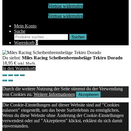
Vertrag widerrufen
Vertrag widerrufen
Mein Konto
Suche
Suchen
Suchen
nach:
Warenkorb
0
Du siehst:
Miles Racing Scheibenbremsbeläge Tektro Dorado
18,95
€
inkl. MwSt.
In den Warenkorb
Durch die weitere Nutzung der Seite stimmst du der Verwendung
von Cookies zu.
Weitere Informationen
Akzeptieren
Die Cookie-Einstellungen auf dieser Website sind auf "Cookies
zulassen" eingestellt, um das beste Surferlebnis zu ermöglichen.
Wenn du diese Website ohne Änderung der Cookie-Einstellungen
verwendest oder auf "Akzeptieren" klickst, erklärst du sich damit
einverstanden.