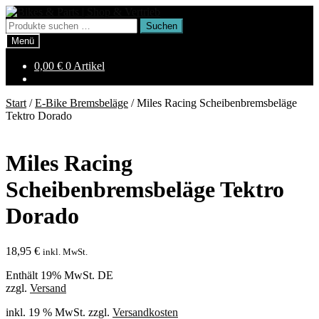
Zur
Zum
Navigation
Inhalt
Suchen
Suchen
springen
springen
nach:
Menü
0,00
€
0 Artikel
Start
/
E-Bike Bremsbeläge
/
Miles Racing Scheibenbremsbeläge
Tektro Dorado
Miles Racing
Scheibenbremsbeläge Tektro
Dorado
18,95
€
inkl. MwSt.
Enthält 19% MwSt. DE
zzgl.
Versand
inkl. 19 % MwSt.
zzgl.
Versandkosten