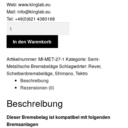
Web: www.kinglab.eu
Mail: info@kinglab.eu
Tel: +49(0)821 4380168
Miles
Racing
Scheibenbremsbeläge
In den Warenkorb
Tektro,
Rever,
Artikelnummer:
MI-MET-27-1
Kategorie:
Semi-
Shimano
Metallische Bremsbeläge
Schlagwörter:
Rever
,
XT,
Scheibenbremsbeläge
,
Shimano
,
Tektro
XTR
Beschreibung
Menge
Rezensionen (0)
Beschreibung
Dieser Bremsbelag ist kompatibel mit folgenden
Bremsanlagen